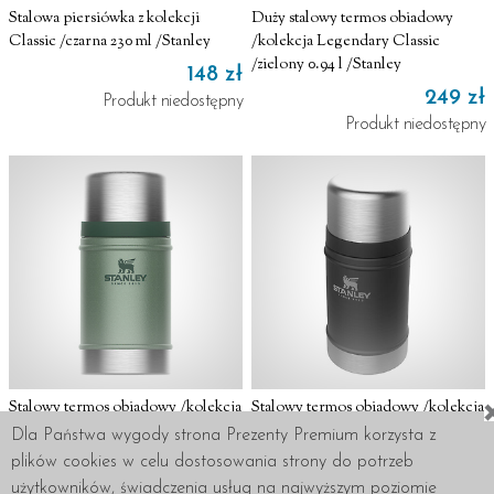
Stalowa piersiówka z kolekcji
Duży stalowy termos obiadowy
Classic /czarna 230 ml /Stanley
/kolekcja Legendary Classic
/zielony 0.94 l /Stanley
148 zł
249 zł
Produkt niedostępny
Produkt niedostępny
Stalowy termos obiadowy /kolekcja
Stalowy termos obiadowy /kolekcja
Legendary Classic /zielony 0.7 l
Legendary Classic /czarny 0.7 l
Dla Państwa wygody strona Prezenty Premium korzysta z
/Stanley
/Stanley
plików cookies w celu dostosowania strony do potrzeb
229 zł
276 zł
użytkowników, świadczenia usług na najwyższym poziomie