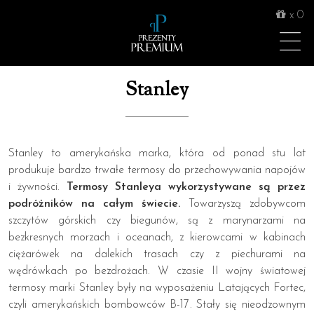
x
0
Stanley
Stanley to amerykańska marka, która od ponad stu lat
produkuje bardzo trwałe termosy do przechowywania napojów
i żywności.
Termosy Stanleya wykorzystywane są przez
podróżników na całym świecie.
Towarzyszą zdobywcom
szczytów górskich czy biegunów, są z marynarzami na
bezkresnych morzach i oceanach, z kierowcami w kabinach
ciężarówek na dalekich trasach czy z piechurami na
wędrówkach po bezdrożach. W czasie II wojny światowej
termosy marki Stanley były na wyposażeniu Latających Fortec,
czyli amerykańskich bombowców B-17. Stały się nieodzownym