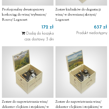
Profesjonalny dwustopniowy
Zestaw kieliszków do degustacji
korkociąg do wina/ trybuszon/
wina/ w drewnianej skrzyni/
Roero/ Legnoart
Legnoart
172 zł
637 zł
Produkt niedostępny
Dodaj do koszyka
czas dostawy: 3 dni
Zestaw do napowietrzania wina/
Zestaw do napowietrzania wina/
dekanter z lejkiem i stojakiem/ w
dekanter z lejkiem i stojakiem/ w