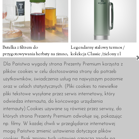
Butelka z filtrem do
Legendarny stalowy termos /
przygotowywania herbaty na zimno,
kolekcja Classic /zielony 1 l
Cold Brew Tea, 750 ml, Hario -
/Stanley
Dla Państwa wygody strona Prezenty Premium korzysta z
oliwkowa zieleń
279 zł
plików cookies w celu dostosowania strony do potrzeb
119 zł
użytkowników, świadczenia usług na najwyższym poziomie
Produkt niedostępny
Produkt niedostępny
oraz w celach statystycznych. (Pliki cookies to niewielkie
pliki tekstowe wysyłane przez serwis internetowy, który
odwiedza internauta, do końcowego urządzenia
internauty).Cookies używane są również przez serwisy, do
których strona Prezenty Premium odwołuje się, pokazując
Regulamin
Polityka prywatności
Zakupy
np. filmy. W każdej chwili w przeglądarce internetowej
Dostawa i płatności
O Nas
Kontakt: 518.486.074
mogą Państwo zmienić ustawienia dotyczące plików
cookies. Brak zmiany tych ustawień oznacza zgodę na