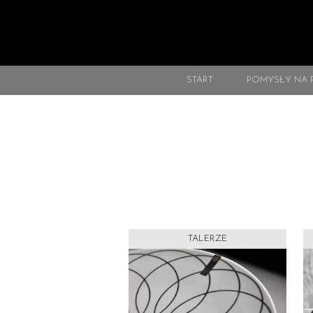
START
POMYSŁY NA 
TALERZE