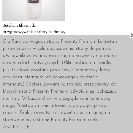
Butelka z filtrem do
przygotowywania herbaty na zimno,
Cold Brew Tea, 750 ml, Hario -
Dla Państwa wygody strona Prezenty Premium korzysta z
czerwona
plików cookies w celu dostosowania strony do potrzeb
129 zł
użytkowników, świadczenia usług na najwyższym poziomie
Produkt niedostępny
oraz w celach statystycznych. (Pliki cookies to niewielkie
pliki tekstowe wysyłane przez serwis internetowy, który
odwiedza internauta, do końcowego urządzenia
internauty).Cookies używane są również przez serwisy, do
których strona Prezenty Premium odwołuje się, pokazując
Regulamin
Polityka prywatności
Zakupy
np. filmy. W każdej chwili w przeglądarce internetowej
Dostawa i płatności
O Nas
Kontakt: 518.486.074
mogą Państwo zmienić ustawienia dotyczące plików
cookies. Brak zmiany tych ustawień oznacza zgodę na
Prezenty
Prezenty
© 2016 - 2026 Prezenty Premium
stosowane przez stronę Prezenty Premium cookies.
Premium
Premium
made in
AKCEPTUJĘ
Facebook
YouTube