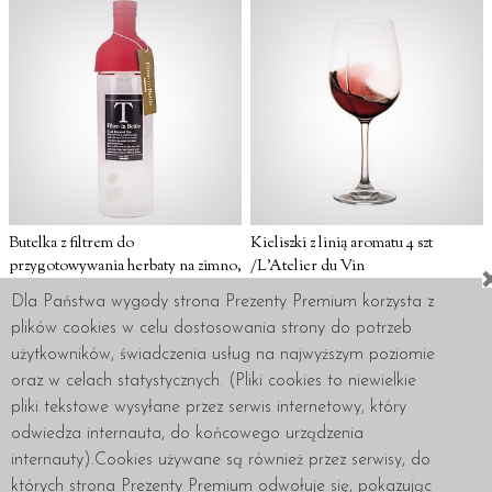
Butelka z filtrem do
Kieliszki z linią aromatu 4 szt
przygotowywania herbaty na zimno,
/L'Atelier du Vin
Cold Brew Tea, 750 ml, Hario -
Dla Państwa wygody strona Prezenty Premium korzysta z
385 zł
czerwona
plików cookies w celu dostosowania strony do potrzeb
Produkt niedostępny
129 zł
użytkowników, świadczenia usług na najwyższym poziomie
Produkt niedostępny
oraz w celach statystycznych. (Pliki cookies to niewielkie
pliki tekstowe wysyłane przez serwis internetowy, który
odwiedza internauta, do końcowego urządzenia
internauty).Cookies używane są również przez serwisy, do
których strona Prezenty Premium odwołuje się, pokazując
Regulamin
Polityka prywatności
Zakupy