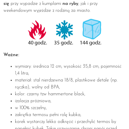
się
przy wypadzie z kumplami
na ryby
, jak i przy
weekendowym wyjeździe z rodziną za miasto.
Ważne:
wymiary: średnica 12 cm, wysokość 35,8 cm, pojemność
1,4 litra,
materiał: stal nierdzewna 18/8, plastikowe detale (np.
rączka), wolny od BPA,
kolor: czarny tzw hammertone black,
izolacja próżniowa,
w 100% szczelny,
zakrętka termosu pełni rolę kubka,
korek wystarczy lekko odkręcić i przechylić termos by
napełnić kubek. Takie rozwiązanie chroni napój przed