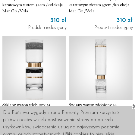
karatowym złotem 32cm /kolekcja
karatowym złotem 37cm /kolekcja
Mar.Go /Vola
Mar.Go /Vola
310 zł
310 zł
Produkt niedostępny
Produkt niedostępny
Szklany wazon zdobiony 24
Szklany wazon zdobiony 24
karatowym złotem 40cm /kolekcja
karatowym złotem 45cm /kolekcja
Dla Państwa wygody strona Prezenty Premium korzysta z
Mar.Go /Vola
Mar.Go /Vola
plików cookies w celu dostosowania strony do potrzeb
400 zł
360 zł
użytkowników, świadczenia usług na najwyższym poziomie
Produkt niedostępny
Produkt niedostępny
oraz w celach statystycznych. (Pliki cookies to niewielkie