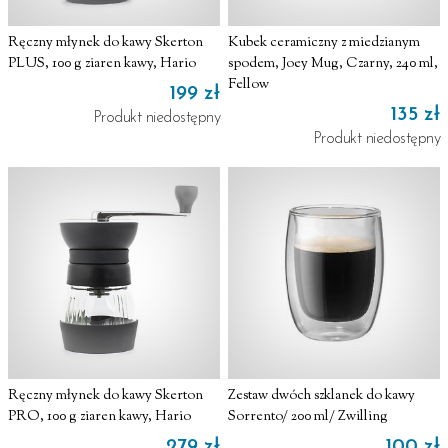
Ręczny młynek do kawy Skerton
Kubek ceramiczny z miedzianym
PLUS, 100 g ziaren kawy, Hario
spodem, Joey Mug, Czarny, 240 ml,
Fellow
199 zł
135 zł
Produkt niedostępny
Produkt niedostępny
Ręczny młynek do kawy Skerton
Zestaw dwóch szklanek do kawy
PRO, 100 g ziaren kawy, Hario
Sorrento/ 200 ml/ Zwilling
279 zł
100 zł