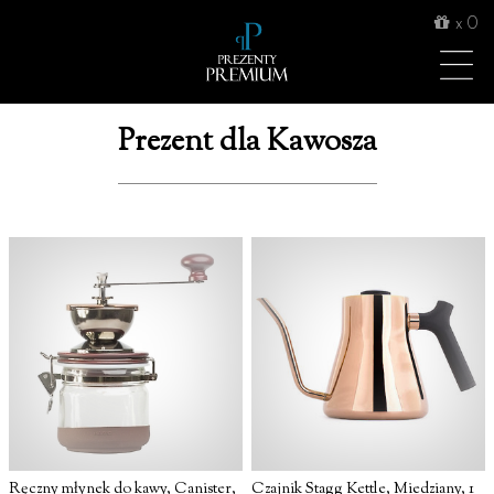
x
0
Prezent dla Kawosza
Ręczny młynek do kawy, Canister,
Czajnik Stagg Kettle, Miedziany, 1