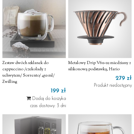
Zestaw dwóch szklanek do
Metalowy Drip V60-02 miedziany z
cappuccino /czekolady z
silikonową podstawką, Hario
uchwytem/ Sorrento/ 450 ml/
279 zł
Zwilling
Produkt niedostępny
199 zł
Dodaj do koszyka
czas dostawy: 3 dni