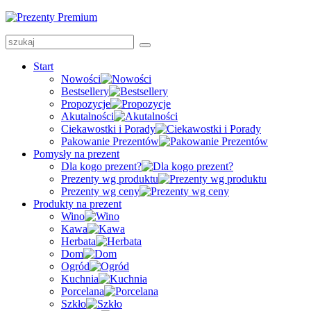
Start
Nowości
Bestsellery
Propozycje
Akutalności
Ciekawostki i Porady
Pakowanie Prezentów
Pomysły na prezent
Dla kogo prezent?
Prezenty wg produktu
Prezenty wg ceny
Produkty na prezent
Wino
Kawa
Herbata
Dom
Ogród
Kuchnia
Porcelana
Szkło