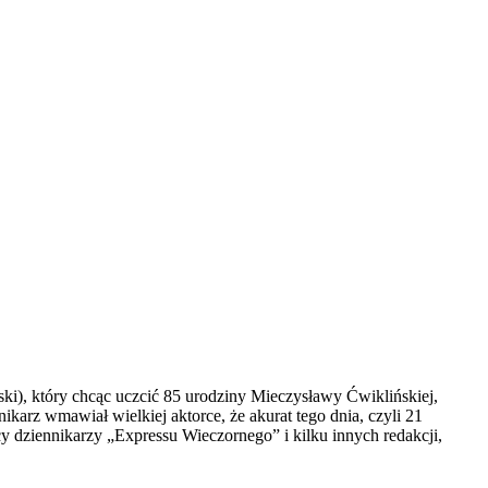
i), który chcąc uczcić 85 urodziny Mieczysławy Ćwiklińskiej,
ikarz wmawiał wielkiej aktorce, że akurat tego dnia, czyli 21
cy dziennikarzy „Expressu Wieczornego” i kilku innych redakcji,