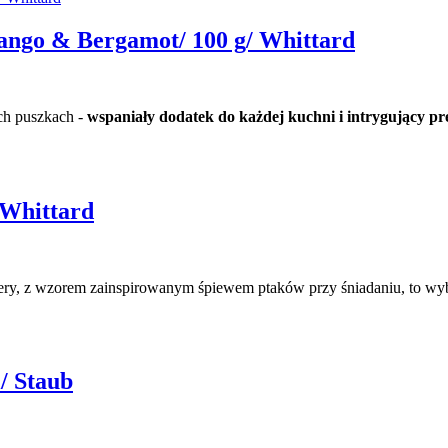
ango & Bergamot/ 100 g/ Whittard
ych puszkach -
wspaniały dodatek do każdej kuchni i intrygujący pr
 Whittard
ery,
z wzorem zainspirowanym śpiewem ptaków przy śniadaniu, to wyb
/ Staub