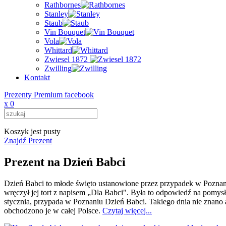
Rathbornes
Stanley
Staub
Vin Bouquet
Vola
Whittard
Zwiesel 1872
Zwilling
Kontakt
Prezenty Premium facebook
x
0
Koszyk jest pusty
Znajdź Prezent
Prezent na Dzień Babci
Dzień Babci to młode święto ustanowione przez przypadek w Poznani
wręczył jej tort z napisem „Dla Babci". Była to odpowiedź na pomysł 
stycznia, przypada w Poznaniu Dzień Babci. Takiego dnia nie znano an
obchodzono je w całej Polsce.
Czytaj więcej...