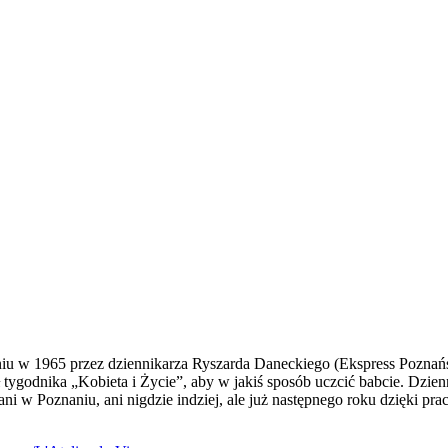
u w 1965 przez dziennikarza Ryszarda Daneckiego (Ekspress Poznańsk
tygodnika „Kobieta i Życie”, aby w jakiś sposób uczcić babcie. Dzienn
i w Poznaniu, ani nigdzie indziej, ale już następnego roku dzięki pra