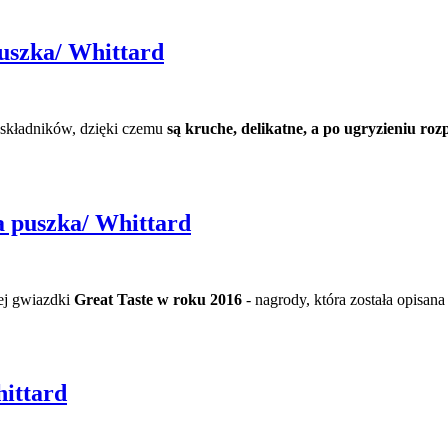
uszka/ Whittard
 składników, dzięki czemu
są kruche, delikatne, a po ugryzieniu roz
a puszka/ Whittard
ej gwiazdki
Great Taste w roku 2016
- nagrody, która
została opisan
ittard