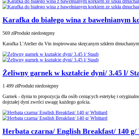
Karafka do białego wina z bawełnianym ko
569 zł
Produkt niedostępny
Karafka L'Atelier du Vin inspirowana skręcanym szkłem dmuchany
Żeliwny garnek w kształcie dyni/ 3.45 l/ St
1 499 zł
Produkt niedostępny
Garnek - dynia to propozycja dla osób ceniących estetykę i orygina
dojrzałej dyni zwróci uwagę każdego gościa.
Herbata czarna/ English Breakfast/ 140 g/