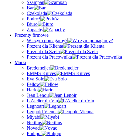
Szampan
Bar
Czekolada
Podróż
Biuro
Zapachy
Prezenty firmowe
W czym pomagamy?
Prezent dla Klienta
Prezent dla Szefa
Prezent dla Pracownika
Marki
Bredemeijer
EMMS Knives
Eva Solo
Fellow
Hario
Jean Lenoir
L'Atelier du Vin
Legnoart
Leopold Vienna
Miyabi
Nerthus
Novac
Philippi