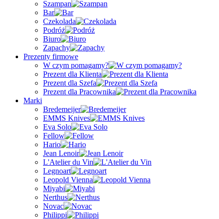
Szampan
Bar
Czekolada
Podróż
Biuro
Zapachy
Prezenty firmowe
W czym pomagamy?
Prezent dla Klienta
Prezent dla Szefa
Prezent dla Pracownika
Marki
Bredemeijer
EMMS Knives
Eva Solo
Fellow
Hario
Jean Lenoir
L'Atelier du Vin
Legnoart
Leopold Vienna
Miyabi
Nerthus
Novac
Philippi