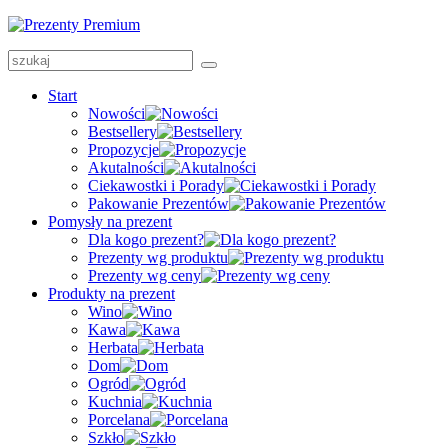
Start
Nowości
Bestsellery
Propozycje
Akutalności
Ciekawostki i Porady
Pakowanie Prezentów
Pomysły na prezent
Dla kogo prezent?
Prezenty wg produktu
Prezenty wg ceny
Produkty na prezent
Wino
Kawa
Herbata
Dom
Ogród
Kuchnia
Porcelana
Szkło