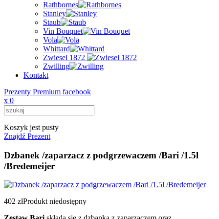
Rathbornes
Stanley
Staub
Vin Bouquet
Vola
Whittard
Zwiesel 1872
Zwilling
Kontakt
Prezenty Premium facebook
x
0
Koszyk jest pusty
Znajdź Prezent
Dzbanek /zaparzacz z podgrzewaczem /Bari /1.5l
/Bredemeijer
402 zł
Produkt niedostępny
Zestaw Bari
składa się z dzbanka z zaparzaczem oraz