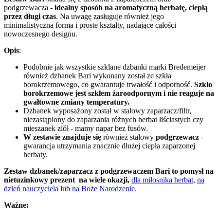
podgrzewacza -
idealny sposób na aromatyczną herbatę, ciepłą
przez długi czas
. Na uwagę zasługuje również jego
minimalistyczna forma i proste kształty, nadające całości
nowoczesnego designu.
Opis
:
Podobnie jak wszystkie szklane dzbanki marki Bredemeijer
również dzbanek Bari wykonany został ze szkła
borokrzemowego, co gwarantuje trwałość i odporność.
Szkło
borokrzemowe jest szkłem żaroodpornym i nie reaguje na
gwałtowne zmiany temperatury.
Dzbanek wyposażony został w stalowy zaparzacz/filtr,
niezastąpiony do zaparzania różnych herbat liściastych czy
mieszanek ziół - mamy napar bez fusów.
W zestawie znajduje się
również stalowy
podgrzewacz
-
gwarancja utrzymania znacznie dłużej ciepła zaparzonej
herbaty.
Zestaw dzbanek/zaparzacz z podgrzewaczem Bari to pomysł na
nietuzinkowy prezent na wiele okazji,
dla miłosnika herbat
,
na
dzień nauczyciela
lub
na Boże Narodzenie.
Ważne: