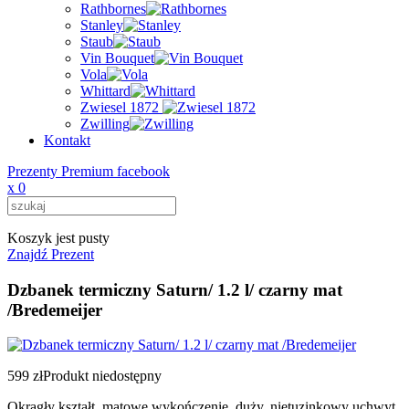
Rathbornes
Stanley
Staub
Vin Bouquet
Vola
Whittard
Zwiesel 1872
Zwilling
Kontakt
Prezenty Premium facebook
x
0
Koszyk jest pusty
Znajdź Prezent
Dzbanek termiczny Saturn/ 1.2 l/ czarny mat
/Bredemeijer
599 zł
Produkt niedostępny
Okrągły kształt, matowe wykończenie, duży, nietuzinkowy uchwyt