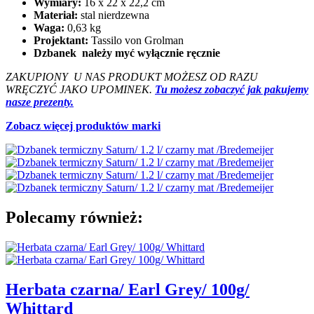
Wymiary:
16 x 22 x 22,2 cm
Materiał:
stal nierdzewna
Waga:
0,63 kg
Projektant:
Tassilo von Grolman
Dzbanek należy myć wyłącznie ręcznie
ZAKUPIONY U NAS PRODUKT MOŻESZ OD RAZU
WRĘCZYĆ JAKO UPOMINEK.
Tu możesz zobaczyć jak pakujemy
nasze prezenty.
Zobacz więcej produktów marki
Polecamy również:
Herbata czarna/ Earl Grey/ 100g/
Whittard