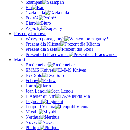
Szampan
Bar
Czekolada
Podróż
Biuro
Zapachy
Prezenty firmowe
W czym pomagamy?
Prezent dla Klienta
Prezent dla Szefa
Prezent dla Pracownika
Marki
Bredemeijer
EMMS Knives
Eva Solo
Fellow
Hario
Jean Lenoir
L'Atelier du Vin
Legnoart
Leopold Vienna
Miyabi
Nerthus
Novac
Philippi