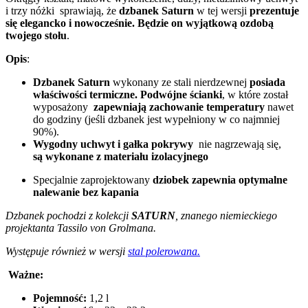
i trzy nóżki sprawiają, że
dzbanek Saturn
w tej wersji
prezentuje
się elegancko i nowocześnie.
Będzie on wyjątkową ozdobą
twojego stołu
.
Opis
:
Dzbanek Saturn
wykonany ze stali nierdzewnej
posiada
właściwości termiczne.
Podwójne ścianki
, w które został
wyposażony
zapewniają zachowanie temperatury
nawet
do godziny (jeśli dzbanek jest wypełniony w co najmniej
90%).
Wygodny uchwyt i gałka pokrywy
nie nagrzewają się,
są wykonane z materiału izolacyjnego
Specjalnie zaprojektowany
dziobek zapewnia optymalne
nalewanie bez kapania
Dzbanek pochodzi z kolekcji
SATURN
, znanego niemieckiego
projektanta Tassilo von Grolmana.
Występuje również w wersji
stal polerowana.
Ważne:
Pojemność:
1,2 l