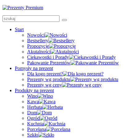
Start
Nowości
Bestsellery
Propozycje
Akutalności
Ciekawostki i Porady
Pakowanie Prezentów
Pomysły na prezent
Dla kogo prezent?
Prezenty wg produktu
Prezenty wg ceny
Produkty na prezent
Wino
Kawa
Herbata
Dom
Ogród
Kuchnia
Porcelana
Szkło