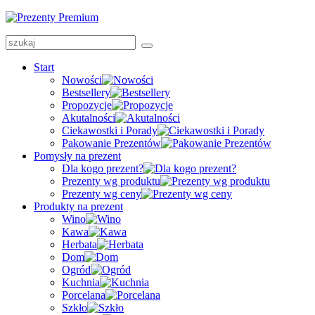
Start
Nowości
Bestsellery
Propozycje
Akutalności
Ciekawostki i Porady
Pakowanie Prezentów
Pomysły na prezent
Dla kogo prezent?
Prezenty wg produktu
Prezenty wg ceny
Produkty na prezent
Wino
Kawa
Herbata
Dom
Ogród
Kuchnia
Porcelana
Szkło