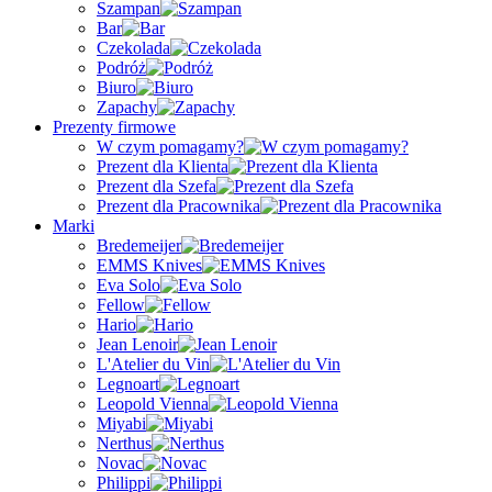
Szampan
Bar
Czekolada
Podróż
Biuro
Zapachy
Prezenty firmowe
W czym pomagamy?
Prezent dla Klienta
Prezent dla Szefa
Prezent dla Pracownika
Marki
Bredemeijer
EMMS Knives
Eva Solo
Fellow
Hario
Jean Lenoir
L'Atelier du Vin
Legnoart
Leopold Vienna
Miyabi
Nerthus
Novac
Philippi