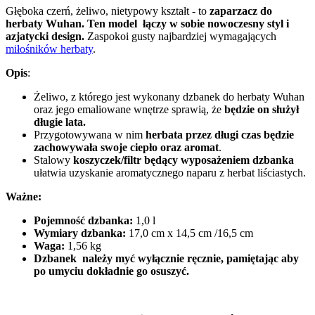
Głęboka czerń, żeliwo, nietypowy kształt - to
zaparzacz do
herbaty Wuhan. Ten model łączy w sobie nowoczesny styl i
azjatycki design.
Zaspokoi gusty najbardziej wymagających
miłośników herbaty
.
Opis
:
Żeliwo, z którego jest wykonany dzbanek do herbaty Wuhan
oraz jego emaliowane wnętrze sprawią, że
będzie on służył
długie lata.
Przygotowywana w nim
herbata przez długi czas będzie
zachowywała swoje ciepło oraz aromat
.
Stalowy
koszyczek/filtr będący wyposażeniem dzbanka
ułatwia uzyskanie aromatycznego naparu z herbat liściastych.
Ważne:
Pojemność dzbanka:
1,0 l
Wymiary dzbanka:
17,0 cm x 14,5 cm /16,5 cm
Waga:
1,56 kg
Dzbanek należy myć wyłącznie ręcznie, pamiętając aby
po umyciu dokładnie go osuszyć.