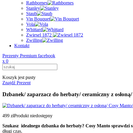
Rathbornes
Stanley
Staub
Vin Bouquet
Vola
Whittard
Zwiesel 1872
Zwilling
Kontakt
Prezenty Premium facebook
x
0
Koszyk jest pusty
Znajdź Prezent
Dzbanek/ zaparzacz do herbaty/ ceramiczny z osłoną/
499 zł
Produkt niedostępny
Szukasz idealnego dzbanka do herbaty? Cosy Manto sprawdzi się 
długi czas.