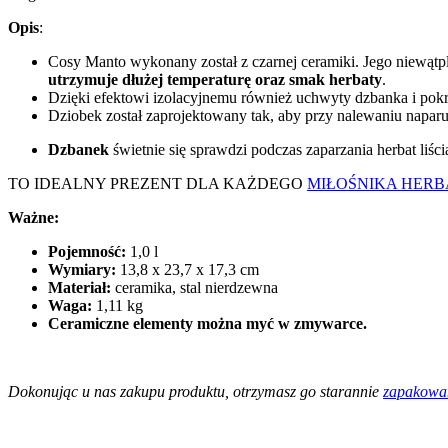
Opis
:
Cosy Manto wykonany został z czarnej ceramiki. Jego niewątp
utrzymuje dłużej temperaturę oraz smak herbaty
.
Dzięki efektowi izolacyjnemu również uchwyty dzbanka i pokr
Dziobek został zaprojektowany tak, aby przy nalewaniu naparu
Dzbanek
świetnie się sprawdzi podczas zaparzania herbat liśc
TO IDEALNY PREZENT DLA KAŻDEGO
MIŁOŚNIKA HERB
Ważne:
Pojemność:
1,0 l
Wymiary:
13,8 x 23,7 x 17,3 cm
Materiał:
ceramika, stal nierdzewna
Waga:
1,11 kg
Ceramiczne elementy można myć w zmywarce.
Dokonując u nas zakupu produktu, otrzymasz go starannie
zapakowan