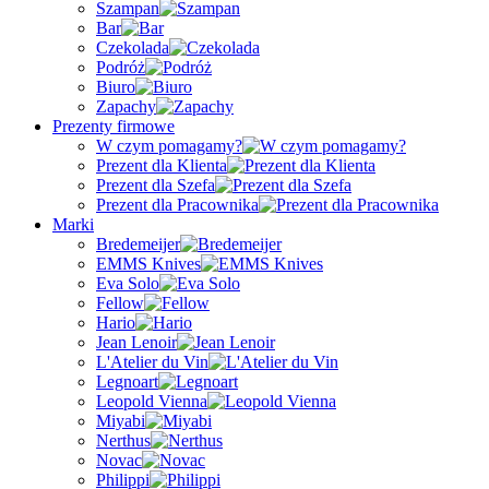
Szampan
Bar
Czekolada
Podróż
Biuro
Zapachy
Prezenty firmowe
W czym pomagamy?
Prezent dla Klienta
Prezent dla Szefa
Prezent dla Pracownika
Marki
Bredemeijer
EMMS Knives
Eva Solo
Fellow
Hario
Jean Lenoir
L'Atelier du Vin
Legnoart
Leopold Vienna
Miyabi
Nerthus
Novac
Philippi