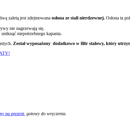
liwą zaletą jest zdejmowana
osłona ze stali nierdzewnej.
Osłona ta po
ywy nie nagrzewają się.
 uniknąć niepotrzebnego kapania.
iastych.
Został wyposażony dodatkowo w filtr stalowy, który utrzym
ATY!
y na prezent
, gotowy do wręczenia.