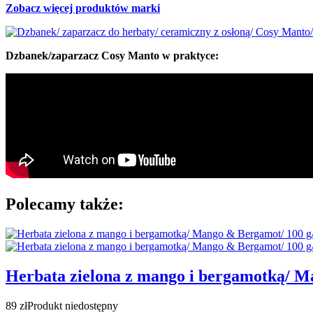
Zobacz więcej produktów marki
Dzbanek/zaparzacz Cosy Manto w praktyce:
Polecamy także:
Herbata zielona z mango i bergamotką/ M
89 zł
Produkt niedostępny