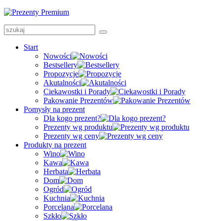
Start
Nowości
Bestsellery
Propozycje
Akutalności
Ciekawostki i Porady
Pakowanie Prezentów
Pomysły na prezent
Dla kogo prezent?
Prezenty wg produktu
Prezenty wg ceny
Produkty na prezent
Wino
Kawa
Herbata
Dom
Ogród
Kuchnia
Porcelana
Szkło