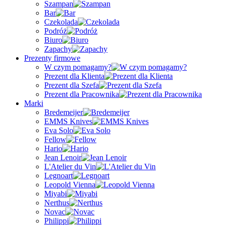
Szampan
Bar
Czekolada
Podróż
Biuro
Zapachy
Prezenty firmowe
W czym pomagamy?
Prezent dla Klienta
Prezent dla Szefa
Prezent dla Pracownika
Marki
Bredemeijer
EMMS Knives
Eva Solo
Fellow
Hario
Jean Lenoir
L'Atelier du Vin
Legnoart
Leopold Vienna
Miyabi
Nerthus
Novac
Philippi