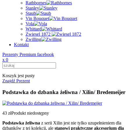
Rathbornes
Stanley
Staub
Vin Bouquet
Vola
Whittard
Zwiesel 1872
Zwilling
Kontakt
Prezenty Premium facebook
x
0
Koszyk jest pusty
Znajdź Prezent
Podstawka do dzbanka żeliwna / Xilin/ Bredemeijer
43 zł
Produkt niedostępny
Podstawka żeliwna
z serii Xilin jest nie tylko uzupełnieniem dla
dzbanków z tej kolekcji, ale
stanowi praktyczne akcesorium dla