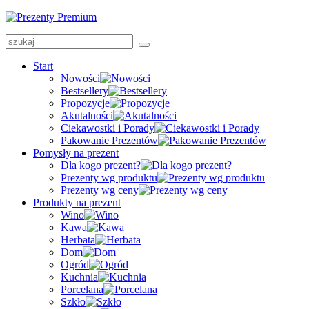
Start
Nowości
Bestsellery
Propozycje
Akutalności
Ciekawostki i Porady
Pakowanie Prezentów
Pomysły na prezent
Dla kogo prezent?
Prezenty wg produktu
Prezenty wg ceny
Produkty na prezent
Wino
Kawa
Herbata
Dom
Ogród
Kuchnia
Porcelana
Szkło