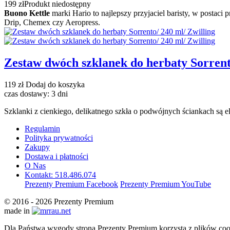
199 zł
Produkt niedostępny
Buono Kettle
marki Hario to najlepszy przyjaciel baristy, w postac
Drip, Chemex czy Aeropress.
Zestaw dwóch szklanek do herbaty Sorrent
119 zł
Dodaj do koszyka
czas dostawy: 3 dni
Szklanki z cienkiego, delikatnego szkła o podwójnych ściankach są e
Regulamin
Polityka prywatności
Zakupy
Dostawa i płatności
O Nas
Kontakt: 518.486.074
Prezenty Premium Facebook
Prezenty Premium YouTube
© 2016 - 2026 Prezenty Premium
made in
Dla Państwa wygody strona Prezenty Premium korzysta z plików cook