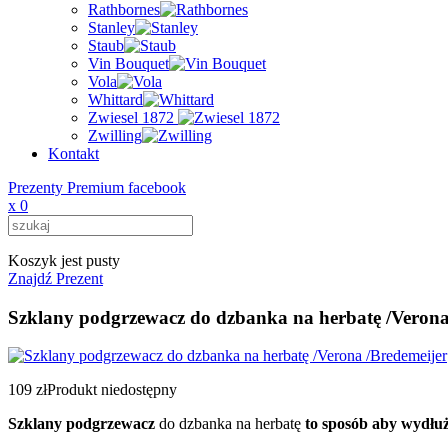
Rathbornes
Stanley
Staub
Vin Bouquet
Vola
Whittard
Zwiesel 1872
Zwilling
Kontakt
Prezenty Premium facebook
x
0
Koszyk jest pusty
Znajdź Prezent
Szklany podgrzewacz do dzbanka na herbatę /Verona
109 zł
Produkt niedostępny
Szklany podgrzewacz
do dzbanka na herbatę
to sposób aby wydłuży