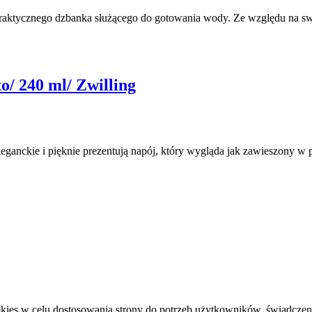
i praktycznego dzbanka służącego do gotowania wody. Ze względu na sw
o/ 240 ml/ Zwilling
leganckie i pięknie prezentują napój, który wygląda jak zawieszony w 
ies w celu dostosowania strony do potrzeb użytkowników, świadczeni