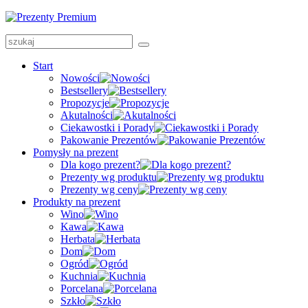
Start
Nowości
Bestsellery
Propozycje
Akutalności
Ciekawostki i Porady
Pakowanie Prezentów
Pomysły na prezent
Dla kogo prezent?
Prezenty wg produktu
Prezenty wg ceny
Produkty na prezent
Wino
Kawa
Herbata
Dom
Ogród
Kuchnia
Porcelana
Szkło