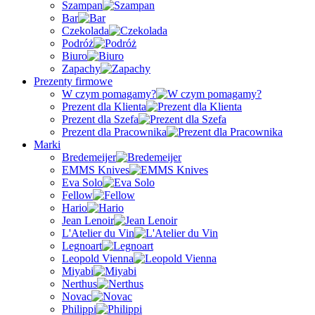
Szampan
Bar
Czekolada
Podróż
Biuro
Zapachy
Prezenty firmowe
W czym pomagamy?
Prezent dla Klienta
Prezent dla Szefa
Prezent dla Pracownika
Marki
Bredemeijer
EMMS Knives
Eva Solo
Fellow
Hario
Jean Lenoir
L'Atelier du Vin
Legnoart
Leopold Vienna
Miyabi
Nerthus
Novac
Philippi