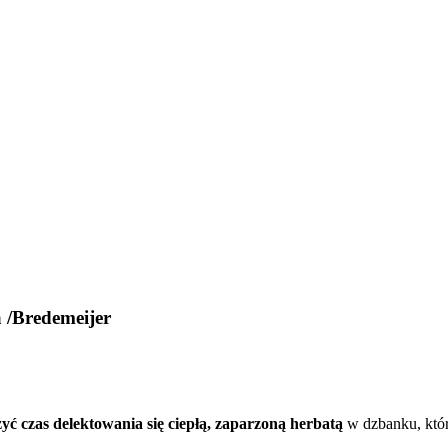
 /Bredemeijer
ć czas delektowania się ciepłą, zaparzoną herbatą
w dzbanku, któr