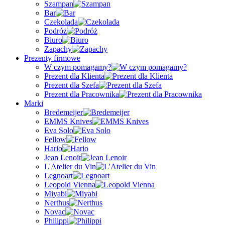
Szampan
Bar
Czekolada
Podróż
Biuro
Zapachy
Prezenty firmowe
W czym pomagamy?
Prezent dla Klienta
Prezent dla Szefa
Prezent dla Pracownika
Marki
Bredemeijer
EMMS Knives
Eva Solo
Fellow
Hario
Jean Lenoir
L'Atelier du Vin
Legnoart
Leopold Vienna
Miyabi
Nerthus
Novac
Philippi