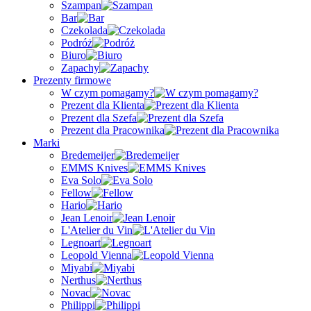
Szampan
Bar
Czekolada
Podróż
Biuro
Zapachy
Prezenty firmowe
W czym pomagamy?
Prezent dla Klienta
Prezent dla Szefa
Prezent dla Pracownika
Marki
Bredemeijer
EMMS Knives
Eva Solo
Fellow
Hario
Jean Lenoir
L'Atelier du Vin
Legnoart
Leopold Vienna
Miyabi
Nerthus
Novac
Philippi