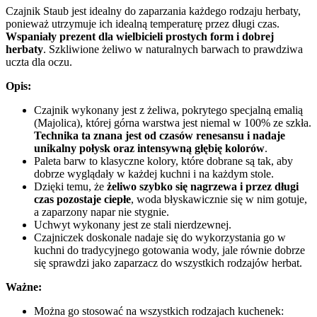
Czajnik Staub jest idealny do zaparzania każdego rodzaju herbaty,
ponieważ utrzymuje ich idealną temperaturę przez długi czas.
Wspaniały prezent dla wielbicieli prostych form i dobrej
herbaty
. Szkliwione żeliwo w naturalnych barwach to prawdziwa
uczta dla oczu.
Opis:
Czajnik wykonany jest z żeliwa, pokrytego specjalną emalią
(Majolica), której górna warstwa jest niemal w 100% ze szkła.
Technika ta znana jest od czasów renesansu i nadaje
unikalny połysk oraz intensywną głębię kolorów
.
Paleta barw to klasyczne kolory, które dobrane są tak, aby
dobrze wyglądały w każdej kuchni i na każdym stole.
Dzięki temu, że
żeliwo szybko się nagrzewa i przez długi
czas pozostaje ciepłe
, woda błyskawicznie się w nim gotuje,
a zaparzony napar nie stygnie.
Uchwyt wykonany jest ze stali nierdzewnej.
Czajniczek doskonale nadaje się do wykorzystania go w
kuchni do tradycyjnego gotowania wody, jale równie dobrze
się sprawdzi jako zaparzacz do wszystkich rodzajów herbat.
Ważne:
Można go stosować na wszystkich rodzajach kuchenek: