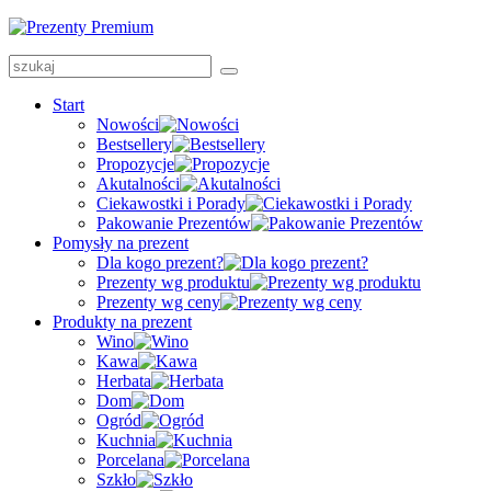
Start
Nowości
Bestsellery
Propozycje
Akutalności
Ciekawostki i Porady
Pakowanie Prezentów
Pomysły na prezent
Dla kogo prezent?
Prezenty wg produktu
Prezenty wg ceny
Produkty na prezent
Wino
Kawa
Herbata
Dom
Ogród
Kuchnia
Porcelana
Szkło