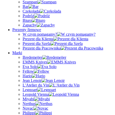
Szampan
Bar
Czekolada
Podróż
Biuro
Zapachy
Prezenty firmowe
W czym pomagamy?
Prezent dla Klienta
Prezent dla Szefa
Prezent dla Pracownika
Marki
Bredemeijer
EMMS Knives
Eva Solo
Fellow
Hario
Jean Lenoir
L'Atelier du Vin
Legnoart
Leopold Vienna
Miyabi
Nerthus
Novac
Philippi