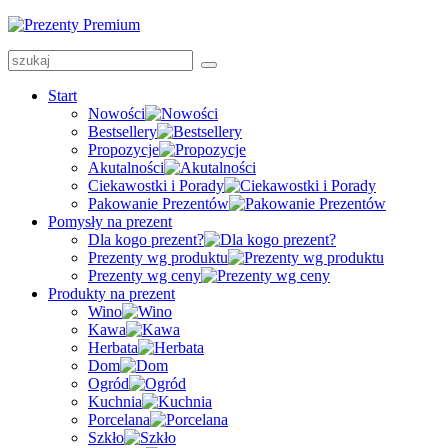
Start
Nowości
Bestsellery
Propozycje
Akutalności
Ciekawostki i Porady
Pakowanie Prezentów
Pomysły na prezent
Dla kogo prezent?
Prezenty wg produktu
Prezenty wg ceny
Produkty na prezent
Wino
Kawa
Herbata
Dom
Ogród
Kuchnia
Porcelana
Szkło