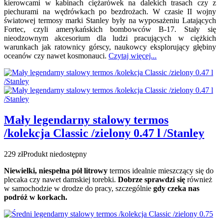
kierowcami w kabinach ciężarówek na dalekich trasach czy z
piechurami na wędrówkach po bezdrożach. W czasie II wojny
światowej termosy marki Stanley były na wyposażeniu Latających
Fortec, czyli amerykańskich bombowców B-17. Stały się
nieodzownym akcesorium dla ludzi pracujących w ciężkich
warunkach jak ratownicy górscy, naukowcy eksplorujący głębiny
oceanów czy nawet kosmonauci.
Czytaj więcej...
Mały legendarny stalowy termos
/kolekcja Classic /zielony 0.47 l /Stanley
229 zł
Produkt niedostępny
Niewielki, niespełna pół litrowy
termos idealnie mieszczący się do
plecaka czy nawet damskiej torebki.
Dobrze sprawdzi się
również
w samochodzie w drodze do pracy, szczególnie
gdy czeka nas
podróż w korkach.