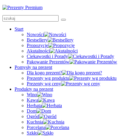
Start
Nowości
Bestsellery
Propozycje
Akutalności
Ciekawostki i Porady
Pakowanie Prezentów
Pomysły na prezent
Dla kogo prezent?
Prezenty wg produktu
Prezenty wg ceny
Produkty na prezent
Wino
Kawa
Herbata
Dom
Ogród
Kuchnia
Porcelana
Szkło