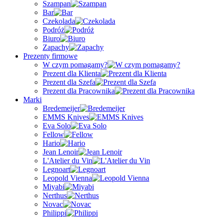
Szampan
Bar
Czekolada
Podróż
Biuro
Zapachy
Prezenty firmowe
W czym pomagamy?
Prezent dla Klienta
Prezent dla Szefa
Prezent dla Pracownika
Marki
Bredemeijer
EMMS Knives
Eva Solo
Fellow
Hario
Jean Lenoir
L'Atelier du Vin
Legnoart
Leopold Vienna
Miyabi
Nerthus
Novac
Philippi