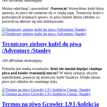
169 zł
Produkt niedostępny
Można odetchnąć i powiedzieć
-Nareszcie!
Wymyślono kufel który
sprawia, że piwo nie zamienia się w ciepłą zupę. Termiczny kufel o
podwójnych ściankach sprawi, że piwo będzie dłużej chłodne co
pozwoli na dłuższe się nim delektowanie.
Termiczny zielony kufel do piwa
/Adventure /Stanley
169 zł
Produkt niedostępny
Potrzeba jest matką wynalazku.
Któż nie musiał dopijać ciepłego
piwa pod koniec transmisji meczu?
W takiej sytuacji, niczym
superbohater, pojawia się termiczny kufel Stanleya. Dzięki niemu
piwo jest chłodne do ostatniego łyka.
Termos na piwo Growler 1.9 l /kolekcja