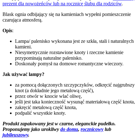
prezent dla nowożeńców lub na rocznicę ślubu dla rodziców
.
Blask ognia odbijający się na kamieniach wypełni pomieszczenie
czarująca atmosferą.
Opis
:
Lampa/ palenisko wykonana jest ze szkła, stali i naturalnych
kamieni.
N
iesymetrycznie rozstawione knoty i rzeczne kamienie
przypominają naturalne palenisko.
Doskonały pomysł na domowe romantyczne wieczory.
Jak używać lampy?
za pomocą dołączonych szczypczyków, odkręcić najgrubszy
knot (a dokładnie jego metalową część),
przez otwór w knocie wlać oliwę,
jeśli jest taka konieczność wysunąć materiałową część knota,
zakręcić metalową część knota,
podpalić wszystkie knoty.
Produkt zapakowany jest w czarne, eleganckie pudełko.
Proponujemy jako urokliwy
do domu
,
rocznicowy
lub
jubileuszowy
.