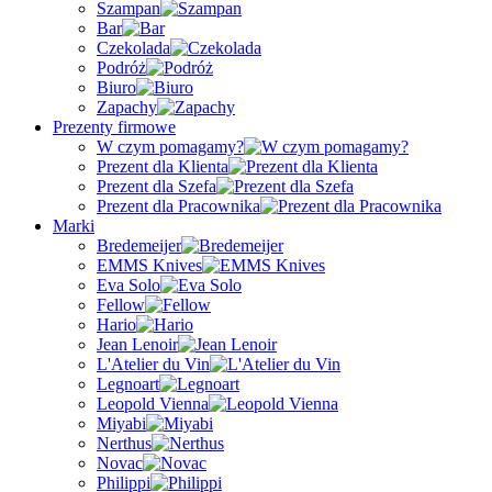
Szampan
Bar
Czekolada
Podróż
Biuro
Zapachy
Prezenty firmowe
W czym pomagamy?
Prezent dla Klienta
Prezent dla Szefa
Prezent dla Pracownika
Marki
Bredemeijer
EMMS Knives
Eva Solo
Fellow
Hario
Jean Lenoir
L'Atelier du Vin
Legnoart
Leopold Vienna
Miyabi
Nerthus
Novac
Philippi