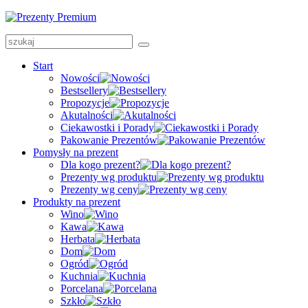
Start
Nowości
Bestsellery
Propozycje
Akutalności
Ciekawostki i Porady
Pakowanie Prezentów
Pomysły na prezent
Dla kogo prezent?
Prezenty wg produktu
Prezenty wg ceny
Produkty na prezent
Wino
Kawa
Herbata
Dom
Ogród
Kuchnia
Porcelana
Szkło