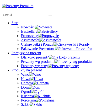
Start
Nowości
Bestsellery
Propozycje
Akutalności
Ciekawostki i Porady
Pakowanie Prezentów
Pomysły na prezent
Dla kogo prezent?
Prezenty wg produktu
Prezenty wg ceny
Produkty na prezent
Wino
Kawa
Herbata
Dom
Ogród
Kuchnia
Porcelana
Szkło