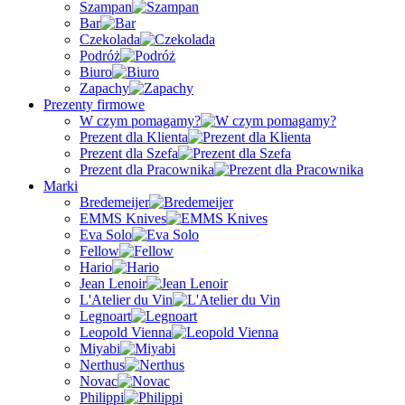
Szampan
Bar
Czekolada
Podróż
Biuro
Zapachy
Prezenty firmowe
W czym pomagamy?
Prezent dla Klienta
Prezent dla Szefa
Prezent dla Pracownika
Marki
Bredemeijer
EMMS Knives
Eva Solo
Fellow
Hario
Jean Lenoir
L'Atelier du Vin
Legnoart
Leopold Vienna
Miyabi
Nerthus
Novac
Philippi