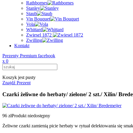
Rathbornes
Stanley
Staub
Vin Bouquet
Vola
Whittard
Zwiesel 1872
Zwilling
Kontakt
Prezenty Premium facebook
x
0
Koszyk jest pusty
Znajdź Prezent
Czarki żeliwne do herbaty/ zielone/ 2 szt./ Xilin/ Bred
96 zł
Produkt niedostępny
Żeliwne czarki zamienią picie herbaty w rytuał delektowania się s