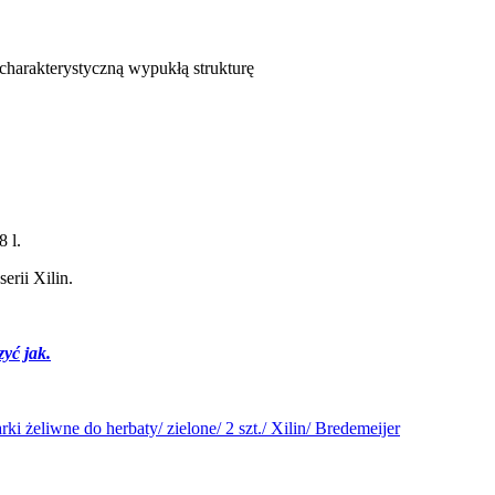
 charakterystyczną wypukłą strukturę
 l.
serii Xilin.
zyć jak.