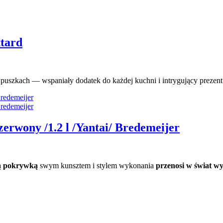
ttard
puszkach — wspaniały dodatek do każdej kuchni i intrygujący prezent
erwony /1.2 l /Yantai/ Bredemeijer
ą
pokrywką
swym kunsztem i stylem wykonania
przenosi w świat wy