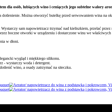
em dla osób, lubiących wino i ceniących jego subtelne walory aro
lenienie. Można otworzyć butelkę przed serwowaniem wina na około 
.
Wystarczy sam napowietrzacz trzymać nad kieliszkiem, przelać przez n
przez boczne otworki w urządzeniu i dostarczone winu we właściwych 
nia w dłoni.
legancki wygląd i miękkiego silikonu.
rz - wystarczy woda i detergent.
dotlenić wino, a osady zatrzymać na siteczku.