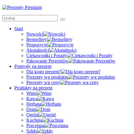
Start
Nowości
Bestsellery
Propozycje
Akutalności
Ciekawostki i Porady
Pakowanie Prezentów
Pomysły na prezent
Dla kogo prezent?
Prezenty wg produktu
Prezenty wg ceny
Produkty na prezent
Wino
Kawa
Herbata
Dom
Ogród
Kuchnia
Porcelana
Szkło