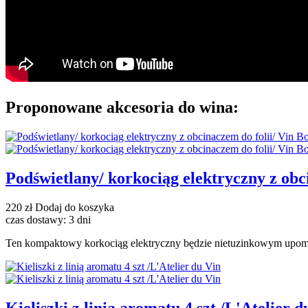
Proponowane akcesoria do wina:
Podświetlany/ korkociąg elektryczny z obc
220 zł
Dodaj do koszyka
czas dostawy: 3 dni
Ten kompaktowy korkociąg elektryczny będzie nietuzinkowym upomink
Kieliszki z linią aromatu 4 szt /L'Atelier d