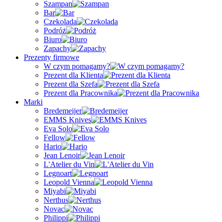
Szampan
Bar
Czekolada
Podróż
Biuro
Zapachy
Prezenty firmowe
W czym pomagamy?
Prezent dla Klienta
Prezent dla Szefa
Prezent dla Pracownika
Marki
Bredemeijer
EMMS Knives
Eva Solo
Fellow
Hario
Jean Lenoir
L'Atelier du Vin
Legnoart
Leopold Vienna
Miyabi
Nerthus
Novac
Philippi