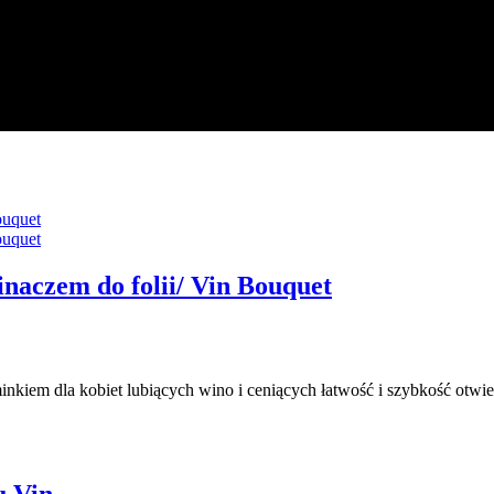
inaczem do folii/ Vin Bouquet
iem dla kobiet lubiących wino i ceniących łatwość i szybkość otwie
u Vin