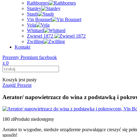
Rathbornes
Stanley
Staub
Vin Bouquet
Vola
Whittard
Zwiesel 1872
Zwilling
Kontakt
Prezenty Premium facebook
x
0
Koszyk jest pusty
Znajdź Prezent
Aerator/ napowietrzacz do wina z podstawką i pokr
180 zł
Produkt niedostępny
Aerator to wygodne, nieduże urządzenie pozwalające cieszyć się peł
sposób!