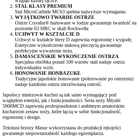
wygląd każdej rączce.
STAL KLASY PREMIUM
Stal MicroCarbide MC63 spełnia najwyższe wymagania.
WYJĄTKOWO TWARDE OSTRZE
Ostrze Cryodur® hartowane w lodzie gwarantuje twardość na
poziomie 63 HRC w skali Rockwella
UCHWYT W KSZTAŁCIE D
Uchwyt w kształcie litery D zapewnia ergonomię i wygodę.
Estetyczne wykończenie stalową pieczęcią gwarantuje
perfekcyjne wyważenie noża.
DAMASCEŃSKIE WYKOŃCZENIE OSTRZA
Specjalna obróbka ponad 100 warstw stali nadaje ostrzu
indywidualny wzór.
HONOWANIE HONBAZUKE
Tradycyjne japońskie honowanie (polerowanie po ostrzeniu)
nadaje każdemu ostrzu niezrównaną ostrość.
Japońscy mistrzowie kuchni są tak samo wymagający pod
względem estetyki, jak i funkcjonalności. Seria noży Miyabi
5000MCD zapewnia profesjonalistom i ambitnym amatorskim
kucharzom zestaw noży, które łączą w sobie funkcjonalność,
ergonomię i design.
Tekstura brzozy Masur wykorzystana do produkcji rękojeści
gwarantuje niepowtarzalność każdego egzemplarza.