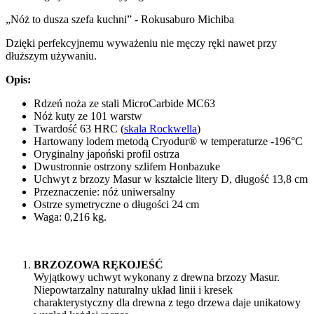
„Nóż to dusza szefa kuchni” - Rokusaburo Michiba
Dzięki perfekcyjnemu wyważeniu nie męczy ręki nawet przy
dłuższym używaniu.
Opis:
Rdzeń noża ze stali MicroCarbide MC63
Nóż kuty ze 101 warstw
Twardość 63 HRC (
skala Rockwella
)
Hartowany lodem metodą Cryodur® w temperaturze -196°C
Oryginalny japoński profil ostrza
Dwustronnie ostrzony szlifem Honbazuke
Uchwyt z brzozy Masur w kształcie litery D, długość 13,8 cm
Przeznaczenie: nóż uniwersalny
Ostrze symetryczne o długości 24 cm
Waga: 0,216 kg.
BRZOZOWA RĘKOJEŚĆ
Wyjątkowy uchwyt wykonany z drewna brzozy Masur.
Niepowtarzalny naturalny układ linii i kresek
charakterystyczny dla drewna z tego drzewa daje unikatowy