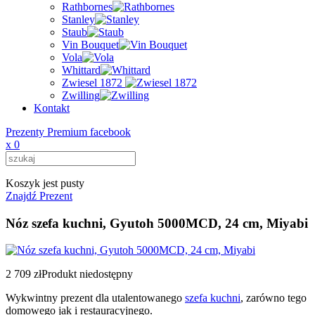
Rathbornes
Stanley
Staub
Vin Bouquet
Vola
Whittard
Zwiesel 1872
Zwilling
Kontakt
Prezenty Premium facebook
x
0
Koszyk jest pusty
Znajdź Prezent
Nóz szefa kuchni, Gyutoh 5000MCD, 24 cm, Miyabi
2 709 zł
Produkt niedostępny
Wykwintny prezent dla utalentowanego
szefa kuchni
, zarówno tego
domowego jak i restauracyjnego.