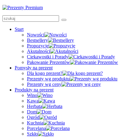
Start
Nowości
Bestsellery
Propozycje
Akutalności
Ciekawostki i Porady
Pakowanie Prezentów
Pomysły na prezent
Dla kogo prezent?
Prezenty wg produktu
Prezenty wg ceny
Produkty na prezent
Wino
Kawa
Herbata
Dom
Ogród
Kuchnia
Porcelana
Szkło