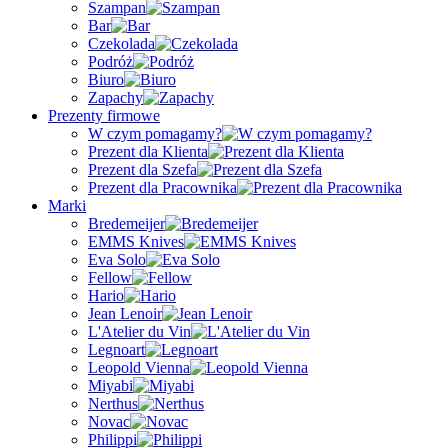
Szampan
Bar
Czekolada
Podróż
Biuro
Zapachy
Prezenty firmowe
W czym pomagamy?
Prezent dla Klienta
Prezent dla Szefa
Prezent dla Pracownika
Marki
Bredemeijer
EMMS Knives
Eva Solo
Fellow
Hario
Jean Lenoir
L'Atelier du Vin
Legnoart
Leopold Vienna
Miyabi
Nerthus
Novac
Philippi