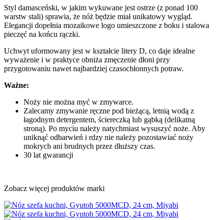
Styl damasceński, w jakim wykuwane jest ostrze (z ponad 100
warstw stali) sprawia, że nóż będzie miał unikatowy wygląd.
Elegancji dopełnia mozaikowe logo umieszczone z boku i stalowa
pieczęć na końcu rączki.
Uchwyt uformowany jest w kształcie litery D, co daje idealne
wyważenie i w praktyce obniża zmęczenie dłoni przy
przygotowaniu nawet najbardziej czasochłonnych potraw.
Ważne:
Noży nie można myć w zmywarce.
Zalecamy zmywanie ręczne pod bieżącą, letnią wodą z
łagodnym detergentem, ściereczką lub gąbką (delikatną
stroną). Po myciu należy natychmiast wysuszyć noże. Aby
uniknąć odbarwień i rdzy nie należy pozostawiać noży
mokrych ani brudnych przez dłuższy czas.
30 lat gwarancji
Zobacz więcej produktów marki